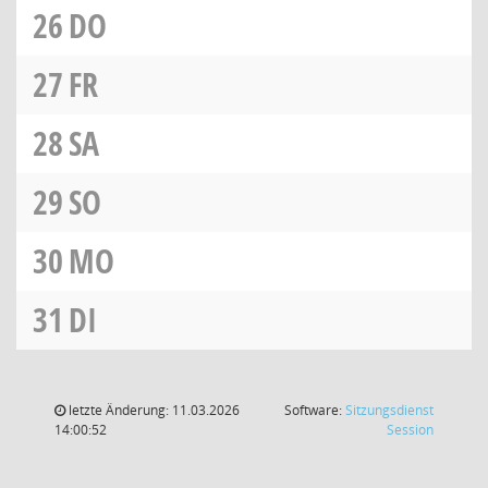
26
DO
27
FR
28
SA
29
SO
30
MO
31
DI
letzte Änderung: 11.03.2026
Software:
Sitzungsdienst
(Wird in
14:00:52
Session