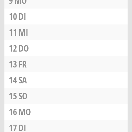
9
MO
10
DI
11
MI
12
DO
13
FR
14
SA
15
SO
16
MO
17
DI