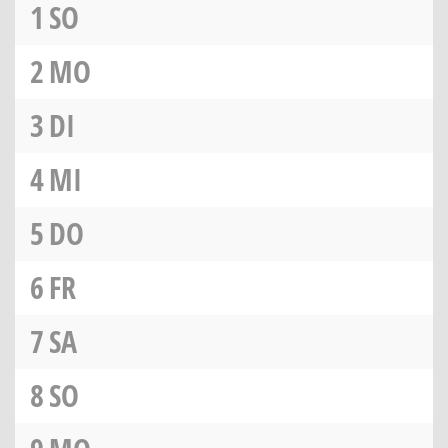
1
SO
2
MO
3
DI
4
MI
5
DO
6
FR
7
SA
8
SO