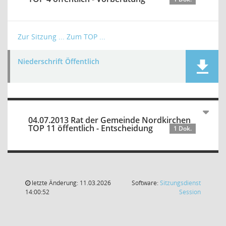
Zur Sitzung ...
Zum TOP ...
Niederschrift Öffentlich
04.07.2013 Rat der Gemeinde Nordkirchen
TOP 11 öffentlich - Entscheidung
1 Dok.
letzte Änderung: 11.03.2026
Software:
Sitzungsdienst
(Wird in
14:00:52
Session