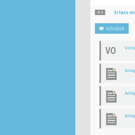
Erlass e
Ö 4
025/2024
VO
Vorl
Anla
Anla
Anla