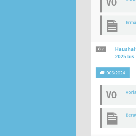
VO
Ermä
Haushalt
Ö 7
2025 bis
006/2024
VO
Vorl
Bera