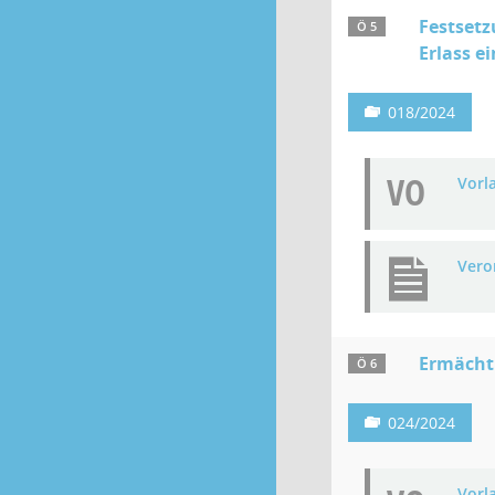
Festsetz
Ö 5
Erlass e
018/2024
VO
Vorl
Vero
Ermächt
Ö 6
024/2024
Vorl