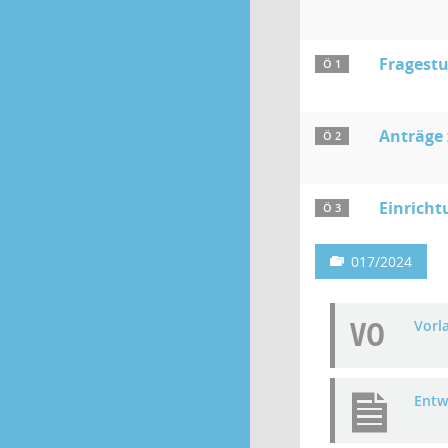
Fragestu
Ö 1
Anträge
Ö 2
Einricht
Ö 3
017/2024
VO
Vorl
Entw