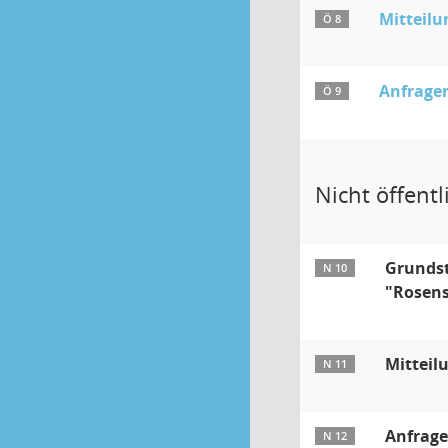
Mitteilu
Ö 8
Anfragen
Ö 9
Nicht öffentli
Grundst
N 10
"Rosens
Mitteil
N 11
Anfrage
N 12