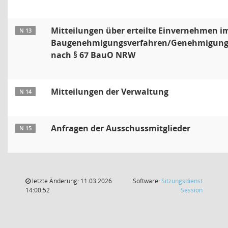
Mitteilungen über erteilte Einvernehmen i
N 13
Baugenehmigungsverfahren/Genehmigungs
nach § 67 BauO NRW
Mitteilungen der Verwaltung
N 14
Anfragen der Ausschussmitglieder
N 15
letzte Änderung: 11.03.2026
Software:
Sitzungsdienst
(Wird in
14:00:52
Session