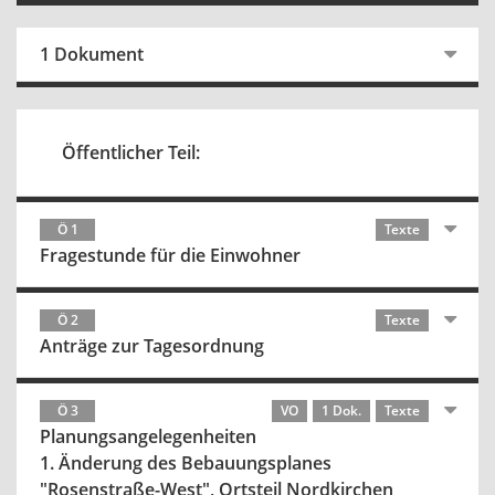
1 Dokument
Öffentlicher Teil:
Ö 1
Texte
Fragestunde für die Einwohner
Ö 2
Texte
Anträge zur Tagesordnung
Ö 3
VO
1 Dok.
Texte
Planungsangelegenheiten
1. Änderung des Bebauungsplanes
"Rosenstraße-West", Ortsteil Nordkirchen