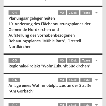
Ö 4
VO
2 Dok.
Texte
Planungsangelegenheiten
19. Änderung des Flächennutzungsplanes der
Gemeinde Nordkirchen und
Aufstellung des vorhabenbezogenen
Bebauungsplanes "Mühle Rath", Ortsteil
Nordkirchen
Ö 5
VO
1 Dok.
Texte
Regionale-Projekt "WohnZukunft Südkirchen"
Ö 6
VO
4 Dok.
Texte
Anlage eines Wohnmobilplatzes an der Straße
"Am Gorbach"
Ö 7
VO
2 Dok.
Texte