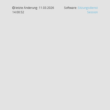
letzte Änderung: 11.03.2026
Software:
Sitzungsdienst
(Wird in
14:00:52
Session