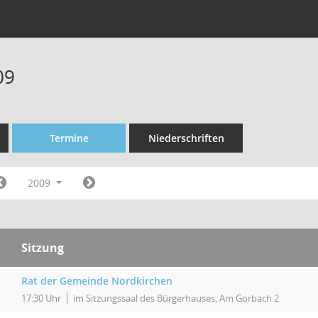
09
Termine
Niederschriften
2009
Sitzung
Rat der Gemeinde Nordkirchen
17:30 Uhr
im Sitzungssaal des Bürgerhauses, Am Gorbach 2