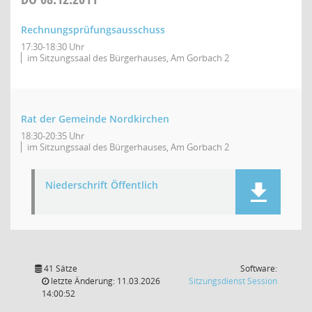
Rechnungsprüfungsausschuss
17:30-18:30 Uhr
im Sitzungssaal des Bürgerhauses, Am Gorbach 2
Rat der Gemeinde Nordkirchen
18:30-20:35 Uhr
im Sitzungssaal des Bürgerhauses, Am Gorbach 2
Niederschrift Öffentlich
41 Sätze
Software:
(Wird in
letzte Änderung: 11.03.2026
Sitzungsdienst
Session
14:00:52