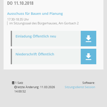
DO
11.10.2018
Ausschuss für Bauen und Planung
17:30-18:35 Uhr
im Sitzungssaal des Bürgerhauses, Am Gorbach 2
Einladung Öffentlich neu
Niederschrift Öffentlich
1 Satz
Software:
(Wird in
letzte Änderung: 11.03.2026
Sitzungsdienst
Session
14:00:52