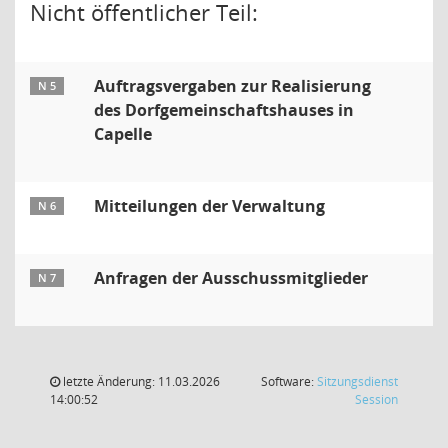
Nicht öffentlicher Teil:
Auftragsvergaben zur Realisierung
N 5
des Dorfgemeinschaftshauses in
Capelle
Mitteilungen der Verwaltung
N 6
Anfragen der Ausschussmitglieder
N 7
letzte Änderung: 11.03.2026
Software:
Sitzungsdienst
(Wird in
14:00:52
Session