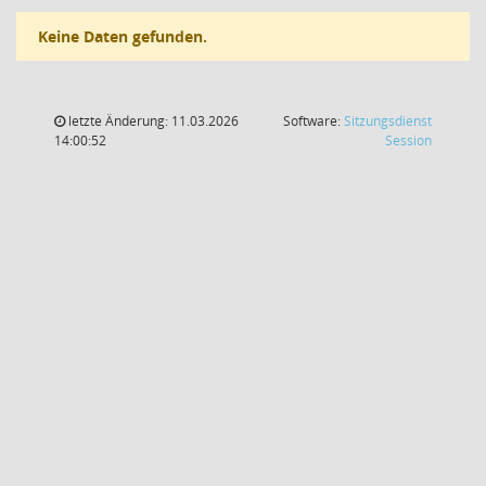
Keine Daten gefunden.
letzte Änderung: 11.03.2026
Software:
Sitzungsdienst
(Wird in
14:00:52
Session