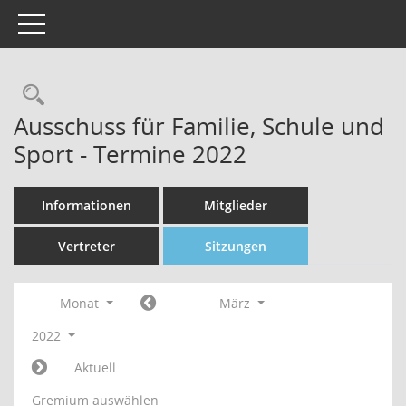
Toggle navigation
Rechercheauswahl
Ausschuss für Familie, Schule und
Sport - Termine 2022
Informationen
Mitglieder
Vertreter
Sitzungen
Monat
März
2022
Aktuell
Gremium auswählen