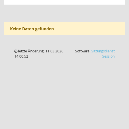
Keine Daten gefunden.
letzte Änderung: 11.03.2026
Software:
Sitzungsdienst
(Wird in
14:00:52
Session