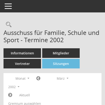
Toggle navigation
Rechercheauswahl
Ausschuss für Familie, Schule und
Sport - Termine 2002
Informationen
Mitglieder
Vertreter
Sitzungen
Monat
März
2002
Aktuell
Gremium auswählen