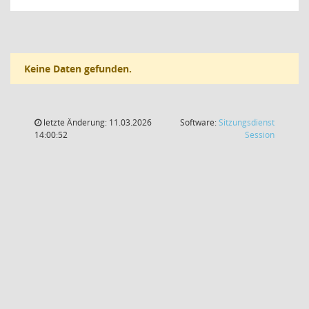
Keine Daten gefunden.
letzte Änderung: 11.03.2026
Software:
Sitzungsdienst
(Wird in
14:00:52
Session