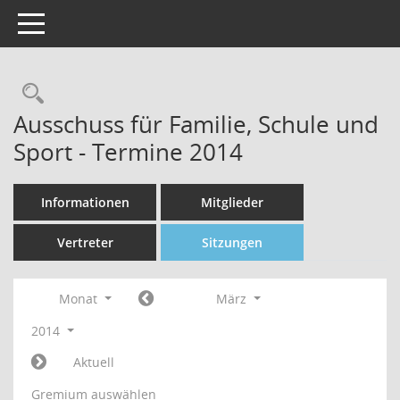
Toggle navigation
Rechercheauswahl
Ausschuss für Familie, Schule und
Sport - Termine 2014
Informationen
Mitglieder
Vertreter
Sitzungen
Monat
März
2014
Aktuell
Gremium auswählen