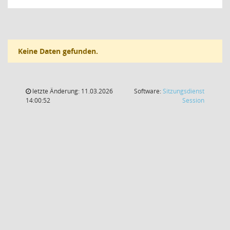
Keine Daten gefunden.
letzte Änderung: 11.03.2026
Software:
Sitzungsdienst
(Wird in
14:00:52
Session