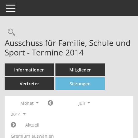
Toggle navigation
Rechercheauswahl
Ausschuss für Familie, Schule und
Sport - Termine 2014
Informationen
Mitglieder
Vertreter
Sitzungen
Monat
Juli
2014
Aktuell
Gremium auswählen