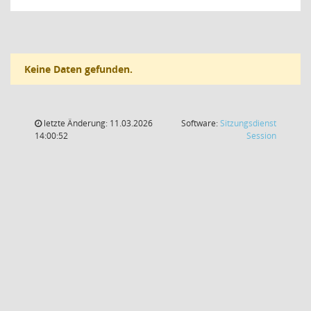
Keine Daten gefunden.
letzte Änderung: 11.03.2026
Software:
Sitzungsdienst
(Wird in
14:00:52
Session