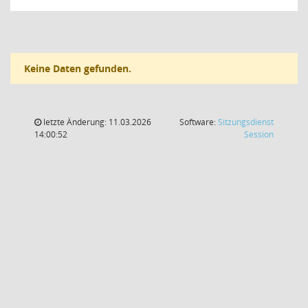
Keine Daten gefunden.
letzte Änderung: 11.03.2026
Software:
Sitzungsdienst
(Wird in
14:00:52
Session