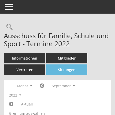
Toggle navigation
Rechercheauswahl
Ausschuss für Familie, Schule und
Sport - Termine 2022
Informationen
Mitglieder
Vertreter
Sitzungen
Monat
September
2022
Aktuell
Gremium auswählen