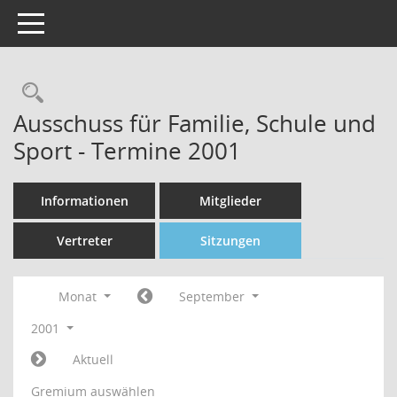
Toggle navigation
Rechercheauswahl
Ausschuss für Familie, Schule und
Sport - Termine 2001
Informationen
Mitglieder
Vertreter
Sitzungen
Monat
September
2001
Aktuell
Gremium auswählen