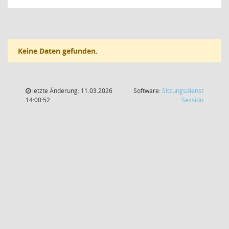
Keine Daten gefunden.
letzte Änderung: 11.03.2026
Software:
Sitzungsdienst
(Wird in
14:00:52
Session