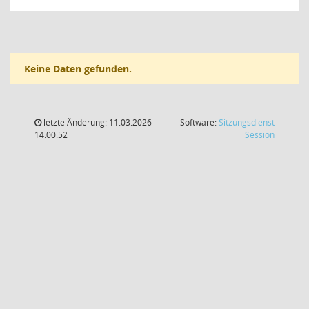
Keine Daten gefunden.
letzte Änderung: 11.03.2026
Software:
Sitzungsdienst
(Wird in
14:00:52
Session