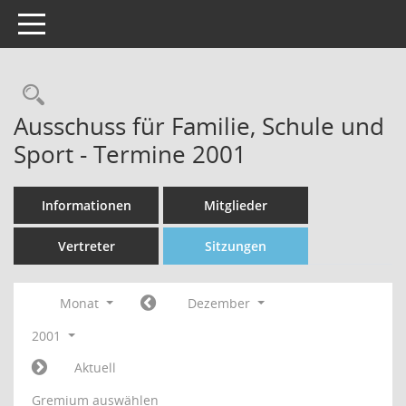
Toggle navigation
Rechercheauswahl
Ausschuss für Familie, Schule und
Sport - Termine 2001
Informationen
Mitglieder
Vertreter
Sitzungen
Monat
Dezember
2001
Aktuell
Gremium auswählen