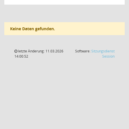
Keine Daten gefunden.
letzte Änderung: 11.03.2026
Software:
Sitzungsdienst
(Wird in
14:00:52
Session