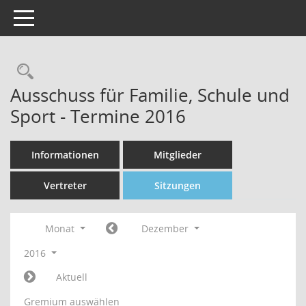
Toggle navigation
Rechercheauswahl
Ausschuss für Familie, Schule und
Sport - Termine 2016
Informationen
Mitglieder
Vertreter
Sitzungen
Monat
Dezember
2016
Aktuell
Gremium auswählen