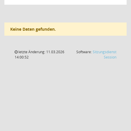
Keine Daten gefunden.
letzte Änderung: 11.03.2026
Software:
Sitzungsdienst
(Wird in
14:00:52
Session