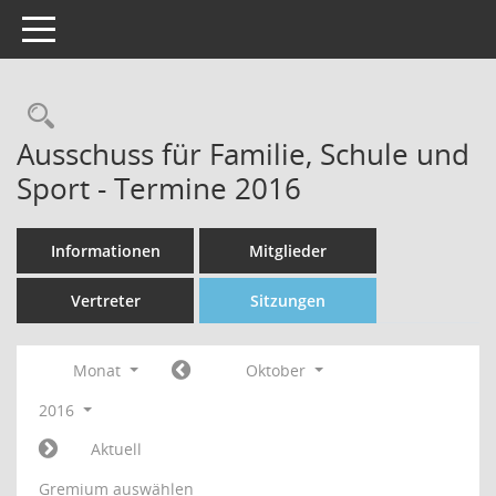
Toggle navigation
Rechercheauswahl
Ausschuss für Familie, Schule und
Sport - Termine 2016
Informationen
Mitglieder
Vertreter
Sitzungen
Monat
Oktober
2016
Aktuell
Gremium auswählen