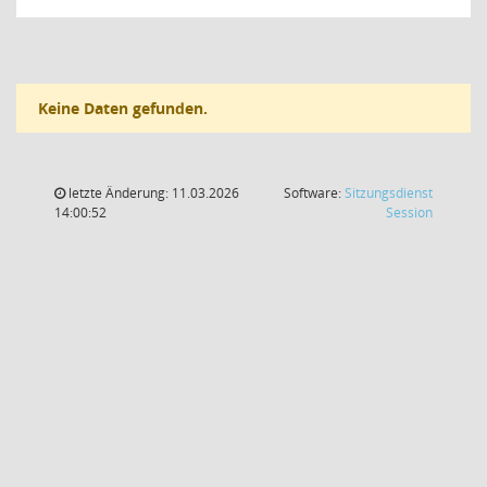
Keine Daten gefunden.
letzte Änderung: 11.03.2026
Software:
Sitzungsdienst
(Wird in
14:00:52
Session