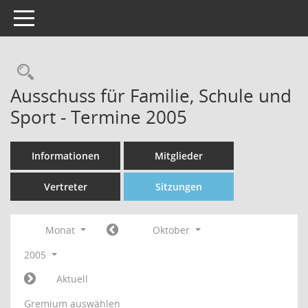
Toggle navigation
Rechercheauswahl
Ausschuss für Familie, Schule und
Sport - Termine 2005
Informationen
Mitglieder
Vertreter
Sitzungen
Monat
Oktober
2005
Aktuell
Gremium auswählen