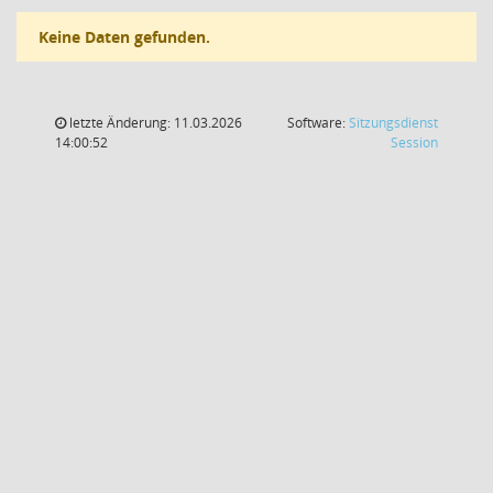
Keine Daten gefunden.
letzte Änderung: 11.03.2026
Software:
Sitzungsdienst
(Wird in
14:00:52
Session