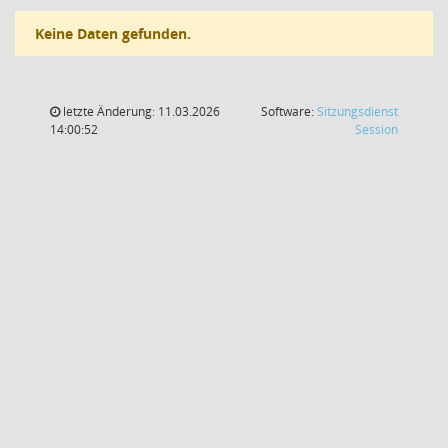
Keine Daten gefunden.
letzte Änderung: 11.03.2026
Software:
Sitzungsdienst
(Wird in
14:00:52
Session