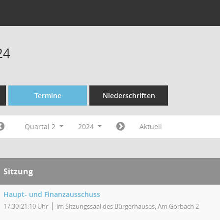
24
Termine
Niederschriften
Quartal 2
2024
Aktuell
Sitzung
Haupt- und Finanzausschuss
17:30-21:10 Uhr
im Sitzungssaal des Bürgerhauses, Am Gorbach 2