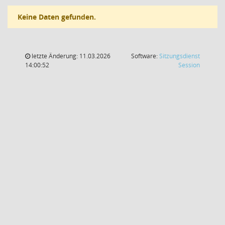
Keine Daten gefunden.
letzte Änderung: 11.03.2026
Software:
Sitzungsdienst
(Wird in
14:00:52
Session