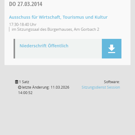
DO
27.03.2014
Ausschuss für Wirtschaft, Tourismus und Kultur
17:30-18:40 Uhr
im Sitzungssaal des Bürgerhauses, Am Gorbach 2
Niederschrift Öffentlich
1 Satz
Software:
(Wird in
letzte Änderung: 11.03.2026
Sitzungsdienst
Session
14:00:52