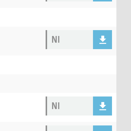
NI
NI