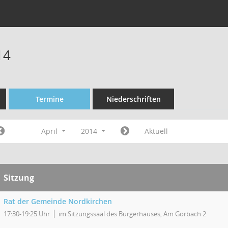
14
Termine
Niederschriften
April
2014
Aktuell
Sitzung
Rat der Gemeinde Nordkirchen
17:30-19:25 Uhr
im Sitzungssaal des Bürgerhauses, Am Gorbach 2