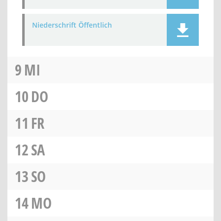
Niederschrift Öffentlich
9
MI
10
DO
11
FR
12
SA
13
SO
14
MO