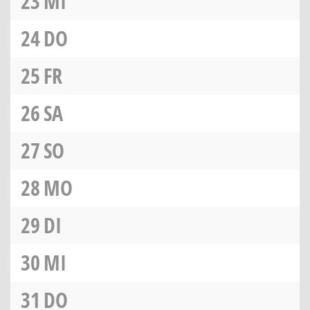
23
MI
24
DO
25
FR
26
SA
27
SO
28
MO
29
DI
30
MI
31
DO