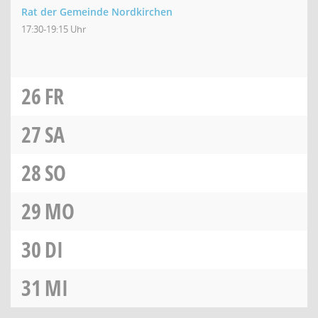
Rat der Gemeinde Nordkirchen
17:30-19:15 Uhr
26
FR
27
SA
28
SO
29
MO
30
DI
31
MI