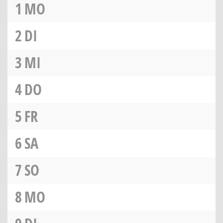
1
MO
2
DI
3
MI
4
DO
5
FR
6
SA
7
SO
8
MO