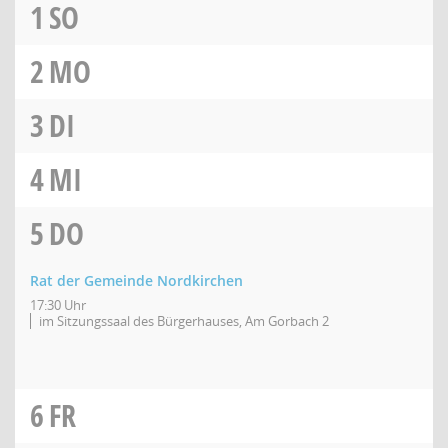
1
SO
2
MO
3
DI
4
MI
5
DO
Rat der Gemeinde Nordkirchen
17:30 Uhr
im Sitzungssaal des Bürgerhauses, Am Gorbach 2
6
FR