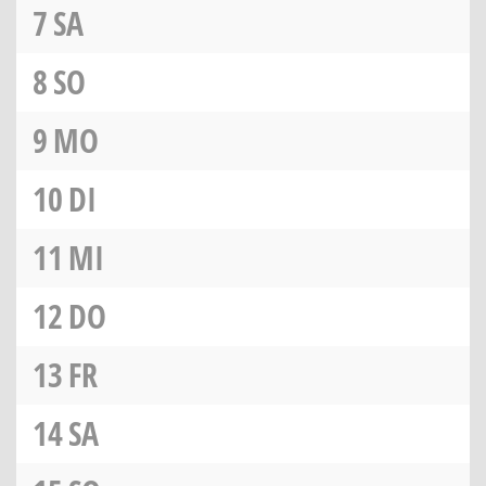
7
SA
8
SO
9
MO
10
DI
11
MI
12
DO
13
FR
14
SA