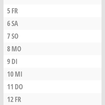
5
FR
6
SA
7
SO
8
MO
9
DI
10
MI
11
DO
12
FR