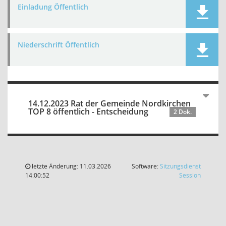
Einladung Öffentlich
Niederschrift Öffentlich
14.12.2023 Rat der Gemeinde Nordkirchen
TOP 8 öffentlich - Entscheidung
2 Dok.
letzte Änderung: 11.03.2026
Software:
Sitzungsdienst
(Wird in
14:00:52
Session