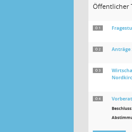
Öffentlicher T
Fragestu
Ö 1
Anträge
Ö 2
Wirtscha
Ö 3
Nordkirc
Vorbera
Ö 4
Beschluss
Abstimmu