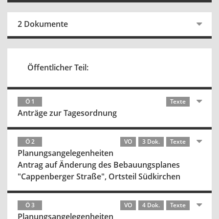
2 Dokumente
Öffentlicher Teil:
Ö 1
Texte
Anträge zur Tagesordnung
Ö 2
VO
3 Dok.
Texte
Planungsangelegenheiten
Antrag auf Änderung des Bebauungsplanes
"Cappenberger Straße", Ortsteil Südkirchen
Ö 3
VO
4 Dok.
Texte
Planungsangelegenheiten