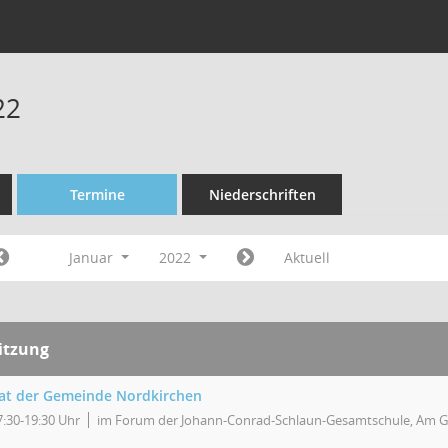
22
Termine
Niederschriften
Januar
2022
Aktuell
itzung
at der Gemeinde Nordkirchen
7:30-19:30 Uhr
im Forum der Johann-Conrad-Schlaun-Gesamtschule, Am G