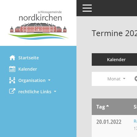
Toggle navigation
Termine 20
Startseite
Kalender
Kalender
Monat
Organisation
rechtliche Links
Tag
S
20.01.2022
R
1