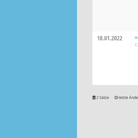
18.01.2022
A
1
2 Sätze
letzte Ände