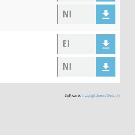
NI
EI
NI
(Wird in
Software:
Sitzungsdienst
Session