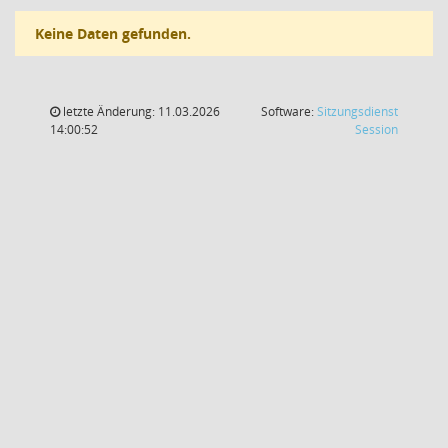
Keine Daten gefunden.
letzte Änderung: 11.03.2026
Software:
Sitzungsdienst
(Wird in
14:00:52
Session