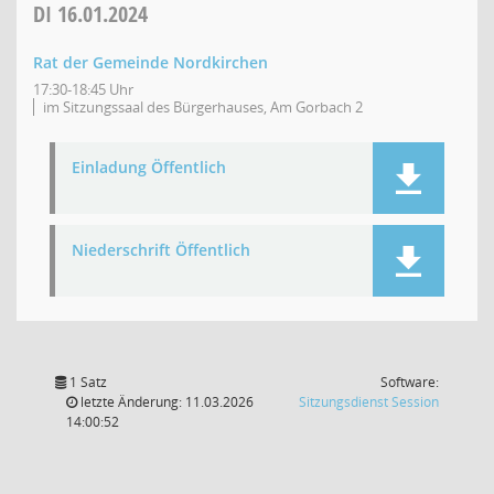
DI
16.01.2024
Rat der Gemeinde Nordkirchen
17:30-18:45 Uhr
im Sitzungssaal des Bürgerhauses, Am Gorbach 2
Einladung Öffentlich
Niederschrift Öffentlich
1 Satz
Software:
(Wird in
letzte Änderung: 11.03.2026
Sitzungsdienst
Session
14:00:52