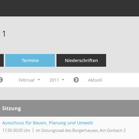
11
Termine
Niederschriften
Februar
2011
Aktuell
Sitzung
Ausschuss für Bauen, Planung und Umwelt
17:30-20:05 Uhr
im Sitzungssaal des Bürgerhauses, Am Gorbach 2