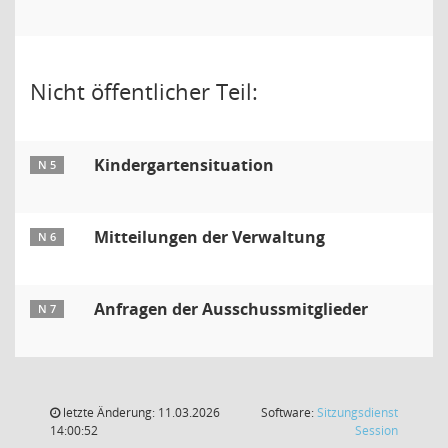
Nicht öffentlicher Teil:
Kindergartensituation
N 5
Mitteilungen der Verwaltung
N 6
Anfragen der Ausschussmitglieder
N 7
letzte Änderung: 11.03.2026
Software:
Sitzungsdienst
(Wird in
14:00:52
Session