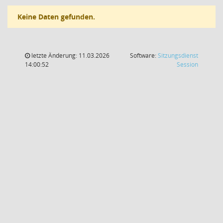
Keine Daten gefunden.
letzte Änderung: 11.03.2026
Software:
Sitzungsdienst
(Wird in
14:00:52
Session