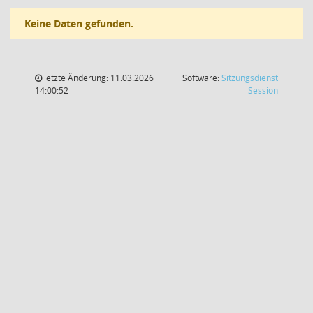
Keine Daten gefunden.
letzte Änderung: 11.03.2026
Software:
Sitzungsdienst
(Wird in
14:00:52
Session