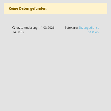
Keine Daten gefunden.
letzte Änderung: 11.03.2026
Software:
Sitzungsdienst
(Wird in
14:00:52
Session