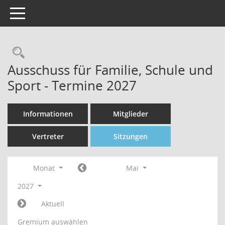
Toggle navigation
Rechercheauswahl
Ausschuss für Familie, Schule und
Sport - Termine 2027
Informationen
Mitglieder
Vertreter
Sitzungen
Monat
Mai
2027
Aktuell
Gremium auswählen