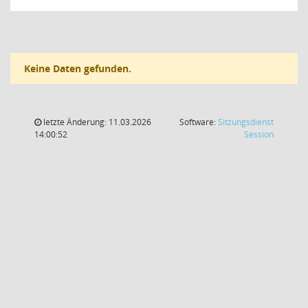
Keine Daten gefunden.
letzte Änderung: 11.03.2026
Software:
Sitzungsdienst
(Wird in
14:00:52
Session