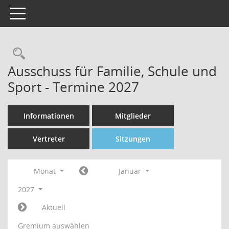
Toggle navigation
Rechercheauswahl
Ausschuss für Familie, Schule und
Sport - Termine 2027
Informationen
Mitglieder
Vertreter
Sitzungen
Monat
Januar
2027
Aktuell
Gremium auswählen