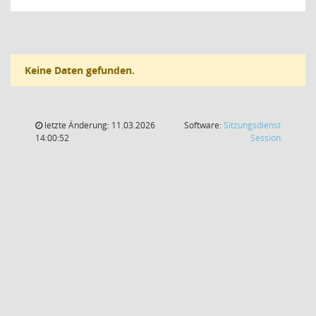
Keine Daten gefunden.
letzte Änderung: 11.03.2026
Software:
Sitzungsdienst
(Wird in
14:00:52
Session