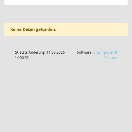
Keine Daten gefunden.
letzte Änderung: 11.03.2026
Software:
Sitzungsdienst
(Wird in
14:00:52
Session