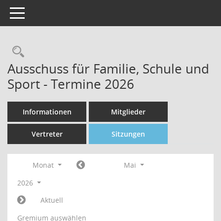
Toggle navigation
Rechercheauswahl
Ausschuss für Familie, Schule und
Sport - Termine 2026
Informationen
Mitglieder
Vertreter
Sitzungen
Monat
Mai
2026
Aktuell
Gremium auswählen