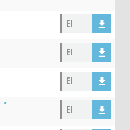
EI
EI
EI
iche
EI