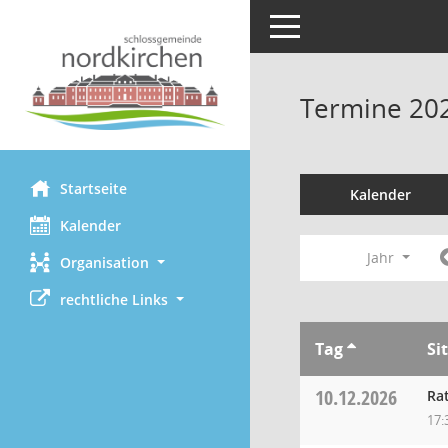
Toggle navigation
Termine 20
Startseite
Kalender
Kalender
Jahr
Organisation
rechtliche Links
Tag
Si
10.12.2026
Ra
17: