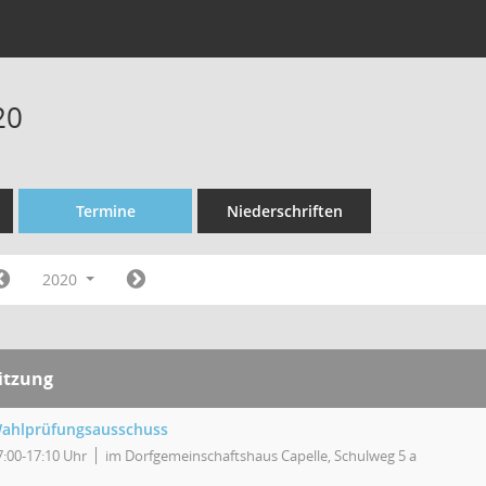
20
Termine
Niederschriften
2020
itzung
ahlprüfungsausschuss
7:00-17:10 Uhr
im Dorfgemeinschaftshaus Capelle, Schulweg 5 a