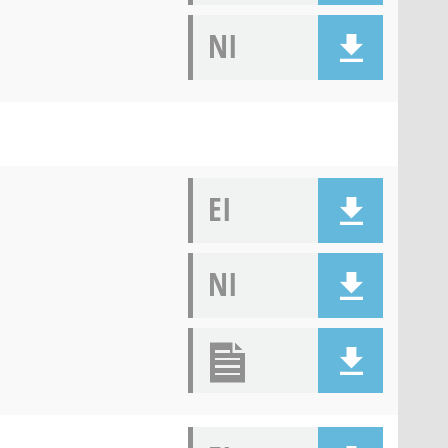
NI
EI
NI