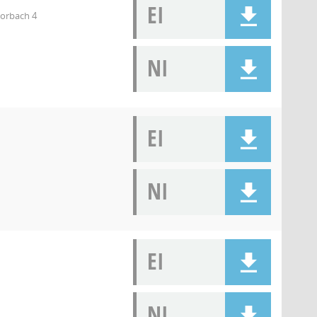
EI
orbach 4
NI
EI
NI
EI
NI