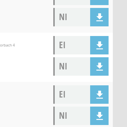
NI
EI
orbach 4
NI
EI
NI