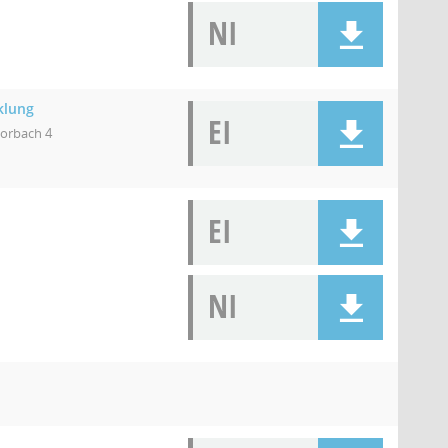
NI
klung
EI
orbach 4
EI
NI