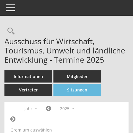
Toggle navigation
Rechercheauswahl
Ausschuss für Wirtschaft,
Tourismus, Umwelt und ländliche
Entwicklung - Termine 2025
Informationen
Mitglieder
Vertreter
Sitzungen
Jahr
2025
Gremium auswählen