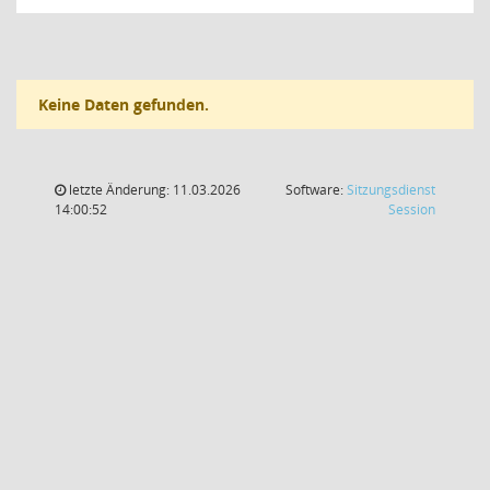
Keine Daten gefunden.
letzte Änderung: 11.03.2026
Software:
Sitzungsdienst
(Wird in
14:00:52
Session