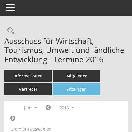
Toggle navigation
Rechercheauswahl
Ausschuss für Wirtschaft,
Tourismus, Umwelt und ländliche
Entwicklung - Termine 2016
Informationen
Mitglieder
Vertreter
Sitzungen
Jahr
2016
Gremium auswählen