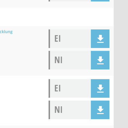
icklung
EI
NI
EI
NI